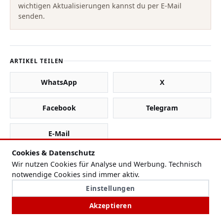
wichtigen Aktualisierungen kannst du per E-Mail
senden.
ARTIKEL TEILEN
WhatsApp
X
Facebook
Telegram
E-Mail
Cookies & Datenschutz
Wir nutzen Cookies für Analyse und Werbung. Technisch
notwendige Cookies sind immer aktiv.
DAS KÖNNTE DICH AUCH INTERESSIEREN
Einstellungen
Akzeptieren
Analyse zu Pfingsten 2026: So stark wurde das deutsche
Stromnetz durch Solarstrom belastet