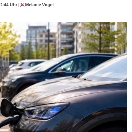
2:44 Uhr
|
Melanie Vogel