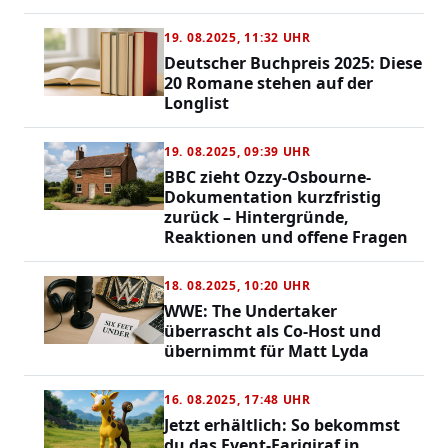
19. 08.2025, 11:32 UHR
Deutscher Buchpreis 2025: Diese
20 Romane stehen auf der
Longlist
19. 08.2025, 09:39 UHR
BBC zieht Ozzy-Osbourne-
Dokumentation kurzfristig
zurück – Hintergründe,
Reaktionen und offene Fragen
18. 08.2025, 10:20 UHR
WWE: The Undertaker
überrascht als Co-Host und
übernimmt für Matt Lyda
16. 08.2025, 17:48 UHR
Jetzt erhältlich: So bekommst
du das Event-Farigiraf in