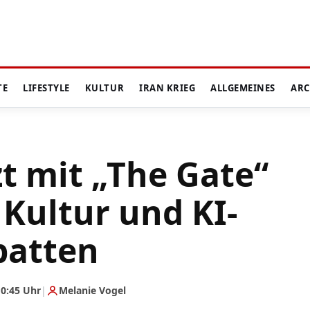
TE
LIFESTYLE
KULTUR
IRAN KRIEG
ALLGEMEINES
ARC
zt mit „The Gate“
 Kultur und KI-
batten
0:45 Uhr
|
Melanie Vogel