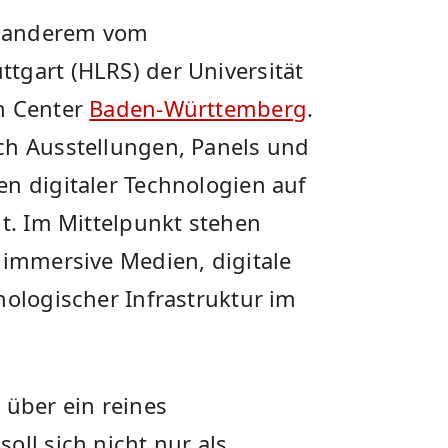
er anderem vom
tgart (HLRS) der Universität
n Center
Baden-Württemberg
.
ch Ausstellungen, Panels und
en digitaler Technologien auf
lt. Im Mittelpunkt stehen
 immersive Medien, digitale
nologischer Infrastruktur im
 über ein reines
oll sich nicht nur als