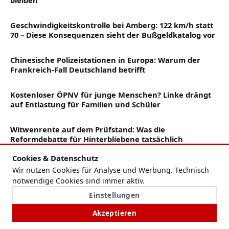
Geschwindigkeitskontrolle bei Amberg: 122 km/h statt
70 – Diese Konsequenzen sieht der Bußgeldkatalog vor
Chinesische Polizeistationen in Europa: Warum der
Frankreich-Fall Deutschland betrifft
Kostenloser ÖPNV für junge Menschen? Linke drängt
auf Entlastung für Familien und Schüler
Witwenrente auf dem Prüfstand: Was die
Reformdebatte für Hinterbliebene tatsächlich
bedeutet
Cookies & Datenschutz
Wir nutzen Cookies für Analyse und Werbung. Technisch
Ölpreis steigt nach Angriff nahe der Straße von
notwendige Cookies sind immer aktiv.
Hormus deutlich
Einstellungen
Akzeptieren