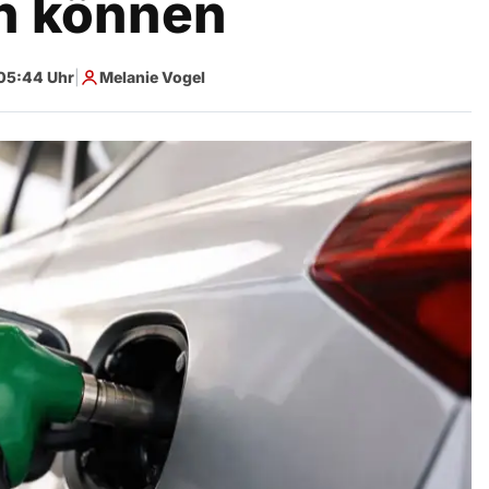
n können
05:44 Uhr
|
Melanie Vogel