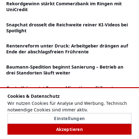
Rekordgewinn stärkt Commerzbank im Ringen mit
UniCredit
Snapchat drosselt die Reichweite reiner KI-Videos bei
Spotlight
Rentenreform unter Druck: Arbeitgeber drängen auf
Ende der abschlagsfreien Frührente
Baumann-Spedition beginnt Sanierung – Betrieb an
drei Standorten läuft weiter
Ceuta-Krise setzt Europas Migrationspolitik unter
neuen Druck
Cookies & Datenschutz
Wir nutzen Cookies für Analyse und Werbung. Technisch
Kaffee unterwegs: Wann sich die kompakte
notwendige Cookies sind immer aktiv.
Thermobecher-Maschine fürs Camping eignet
Einstellungen
Akzeptieren
Kleinanzeigen-Betrug erkennen: Wann der Schutz
beim Online-Kauf endet