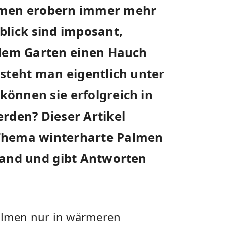
lmen erobern ‍immer mehr
lick ⁤sind imposant,
edem Garten⁣ einen Hauch
steht man⁤ eigentlich unter‍
önnen‌ sie ⁣erfolgreich in
rden? Dieser Artikel‌
 Thema winterharte Palmen
land und⁣ gibt ​Antworten
lmen nur in wärmeren