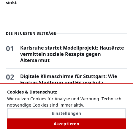
sinkt
DIE NEUESTEN BEITRÄGE
01
Karlsruhe startet Modellprojekt: Hausärzte
vermitteln soziale Rezepte gegen
Altersarmut
02
Digitale Klimaschirme für Stuttgart: Wie
Ecotriis Stadtgrün und Hitzeschutz
verbinden
Cookies & Datenschutz
Wir nutzen Cookies für Analyse und Werbung. Technisch
03
WM 2026: Polizei Reutlingen warnt vor
notwendige Cookies sind immer aktiv.
Risiken bei Autokorsos und Fanfeiern
Einstellungen
Akzeptieren
04
Polizeieinsatz am Bodensee: