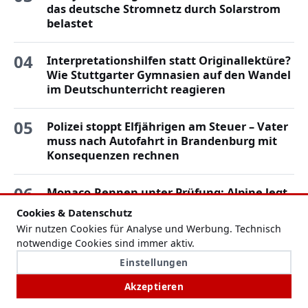
das deutsche Stromnetz durch Solarstrom
belastet
04
Interpretationshilfen statt Originallektüre?
Wie Stuttgarter Gymnasien auf den Wandel
im Deutschunterricht reagieren
05
Polizei stoppt Elfjährigen am Steuer – Vater
muss nach Autofahrt in Brandenburg mit
Konsequenzen rechnen
06
Monaco-Rennen unter Prüfung: Alpine legt
nach Boxengassen-Strafen Einspruch ein
Cookies & Datenschutz
Wir nutzen Cookies für Analyse und Werbung. Technisch
07
KI verändert Cyberkriminalität: Phishing-
notwendige Cookies sind immer aktiv.
Angriffe nehmen rasant zu, Schäden
Einstellungen
erreichen Rekordniveau
Akzeptieren