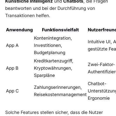
Künstliche Intelligenz
und
Chatbots
, die Fragen
beantworten und bei der Durchführung von
Transaktionen helfen.
Anwendung
Funktionsvielfalt
Nutzerfreund
Kontenintegration,
Intuitive UI, A
App A
Investitionen,
gestützte Fe
Budgetplanung
Kreditkartenzugriff,
Zwei-Faktor-
App B
Kryptowährungen,
Authentifizie
Sparpläne
Chatbot-
Zahlungserinnerungen,
App C
Unterstützun
Reisekostenmanagement
Ergonomie
Solche Features stellen sicher, dass die Nutzer