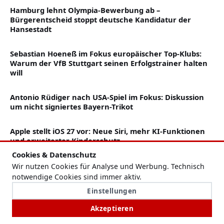
Hamburg lehnt Olympia-Bewerbung ab –
Bürgerentscheid stoppt deutsche Kandidatur der
Hansestadt
Sebastian Hoeneß im Fokus europäischer Top-Klubs:
Warum der VfB Stuttgart seinen Erfolgstrainer halten
will
Antonio Rüdiger nach USA-Spiel im Fokus: Diskussion
um nicht signiertes Bayern-Trikot
Apple stellt iOS 27 vor: Neue Siri, mehr KI-Funktionen
und erweiterter Kinderschutz
Cookies & Datenschutz
Analyse zu Pfingsten 2026: So stark wurde das deutsche
Wir nutzen Cookies für Analyse und Werbung. Technisch
Stromnetz durch Solarstrom belastet
notwendige Cookies sind immer aktiv.
Einstellungen
Interpretationshilfen statt Originallektüre? Wie
Akzeptieren
Stuttgarter Gymnasien auf den Wandel im
Deutschunterricht reagieren