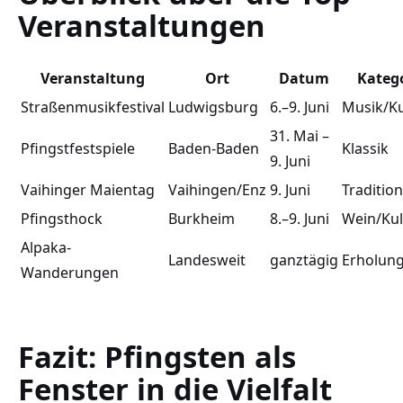
Veranstaltungen
Veranstaltung
Ort
Datum
Kateg
Straßenmusikfestival
Ludwigsburg
6.–9. Juni
Musik/Ku
31. Mai –
Pfingstfestspiele
Baden-Baden
Klassik
9. Juni
Vaihinger Maientag
Vaihingen/Enz
9. Juni
Tradition
Pfingsthock
Burkheim
8.–9. Juni
Wein/Kul
Alpaka-
Landesweit
ganztägig
Erholun
Wanderungen
Fazit: Pfingsten als
Fenster in die Vielfalt