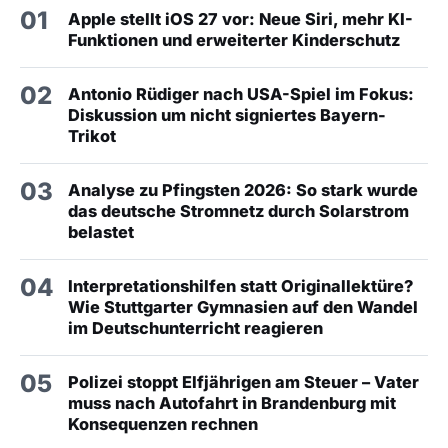
01
Apple stellt iOS 27 vor: Neue Siri, mehr KI-
Funktionen und erweiterter Kinderschutz
02
Antonio Rüdiger nach USA-Spiel im Fokus:
Diskussion um nicht signiertes Bayern-
Trikot
03
Analyse zu Pfingsten 2026: So stark wurde
das deutsche Stromnetz durch Solarstrom
belastet
04
Interpretationshilfen statt Originallektüre?
Wie Stuttgarter Gymnasien auf den Wandel
im Deutschunterricht reagieren
05
Polizei stoppt Elfjährigen am Steuer – Vater
muss nach Autofahrt in Brandenburg mit
Konsequenzen rechnen