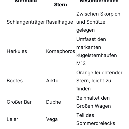
Sternbild
Besonderheiten
Stern
Zwischen Skorpion
Schlangenträger
Rasalhague
und Schütze
gelegen
Umfasst den
markanten
Herkules
Kornephoros
⁣Kugelsternhaufen
M13
Orange leuchtender
Bootes
Arktur
Stern, leicht zu
finden
Beinhaltet den
Großer Bär
Dubhe
Großen Wagen
Teil des‌
Leier
Vega
Sommerdreiecks