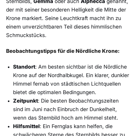
Sternbilds,‍
Gemma
oder auch
Alphecca
genannt,
der mit ‌seiner​ besonderen ‍Helligkeit die Mitte der
Krone ⁤markiert.‌ Seine Leuchtkraft macht ihn zu
⁣einem unverzichtbaren Teil dieses‌ himmlischen
Schmuckstücks.
Beobachtungstipps für⁣ die Nördliche​ Krone:
Standort
: Am besten sichtbar ‌ist die Nördliche
Krone auf der ⁢Nordhalbkugel. Ein klarer, dunkler⁤
Himmel fernab von städtischen‌ Lichtquellen
bietet‍ die optimalen Bedingungen.
Zeitpunkt
: Die besten Beobachtungszeiten
sind im ‍Juni nach Einbruch der Dunkelheit,
‍wenn das Sternbild hoch am Himmel steht.
Hilfsmittel
: Ein Fernglas kann helfen, die‌
schwächeren Sterne des Sternbilds besser zu