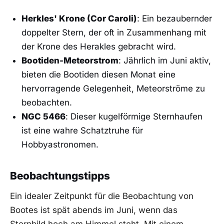
Herkles' Krone (Cor ​Caroli)
: Ein bezaubernder
doppelter Stern, ⁣der oft in Zusammenhang mit
der Krone‌ des Herakles gebracht wird.
Bootiden-Meteorstrom
: Jährlich ‍im Juni aktiv,
⁣bieten die Bootiden⁢ diesen Monat eine
hervorragende Gelegenheit, Meteorströme zu
beobachten.
NGC​ 5466
: Dieser kugelförmige Sternhaufen
ist eine wahre ⁣Schatztruhe für
Hobbyastronomen.
Beobachtungstipps
Ein‌ idealer Zeitpunkt⁢ für die Beobachtung ‍von⁤
Bootes ist spät abends im Juni, wenn das
Sternbild hoch am Himmel steht. Mit⁣ einem