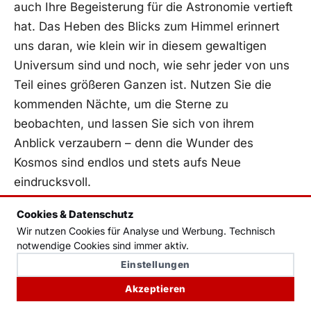
auch Ihre Begeisterung für die Astronomie vertieft
hat. Das Heben des Blicks ‌zum⁢ Himmel erinnert
‌uns daran, wie ​klein wir in diesem gewaltigen
Universum sind und​ noch, ⁤wie sehr jeder von uns
Teil ​eines größeren Ganzen⁤ ist. Nutzen Sie die‌
kommenden Nächte, um die⁢ Sterne zu
beobachten, und lassen Sie sich von ihrem
Anblick verzaubern – denn die Wunder des
Kosmos sind endlos⁤ und stets aufs Neue
eindrucksvoll.
Cookies & Datenschutz
Bleiben Sie gespannt auf ​weitere‌ Ausgaben, ‍in
Wir nutzen Cookies für Analyse und Werbung. Technisch
denen ​wir tiefer in die Mysterien des
notwendige Cookies sind immer aktiv.
Nachthimmels eintauchen und Sie auf​ weitere
Einstellungen
aufregende Entdeckungsreisen mitnehmen
Akzeptieren
werden.