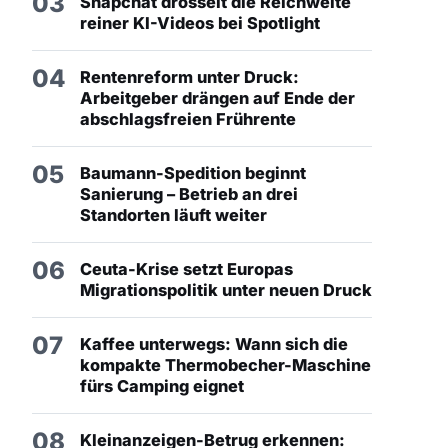
03
Snapchat drosselt die Reichweite
reiner KI-Videos bei Spotlight
04
Rentenreform unter Druck:
Arbeitgeber drängen auf Ende der
abschlagsfreien Frührente
05
Baumann-Spedition beginnt
Sanierung – Betrieb an drei
Standorten läuft weiter
06
Ceuta-Krise setzt Europas
Migrationspolitik unter neuen Druck
07
Kaffee unterwegs: Wann sich die
kompakte Thermobecher-Maschine
fürs Camping eignet
08
Kleinanzeigen-Betrug erkennen: