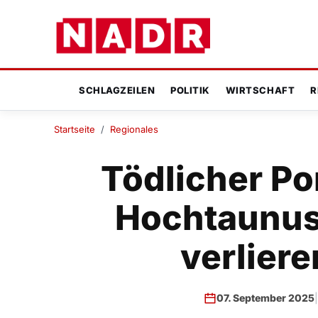
SCHLAGZEILEN
POLITIK
WIRTSCHAFT
R
Startseite
/
Regionales
Tödlicher P
Hochtaunus
verliere
07. September 2025
|