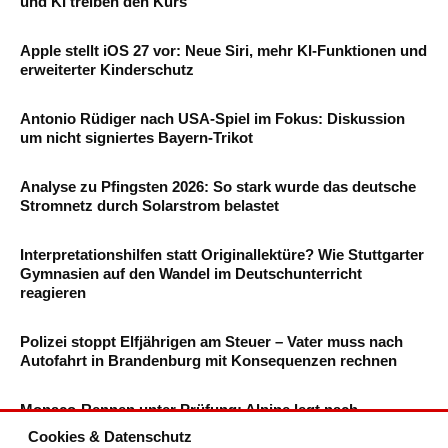
und KI treiben den Kurs
Apple stellt iOS 27 vor: Neue Siri, mehr KI-Funktionen und
erweiterter Kinderschutz
Antonio Rüdiger nach USA-Spiel im Fokus: Diskussion
um nicht signiertes Bayern-Trikot
Analyse zu Pfingsten 2026: So stark wurde das deutsche
Stromnetz durch Solarstrom belastet
Interpretationshilfen statt Originallektüre? Wie Stuttgarter
Gymnasien auf den Wandel im Deutschunterricht
reagieren
Polizei stoppt Elfjährigen am Steuer – Vater muss nach
Autofahrt in Brandenburg mit Konsequenzen rechnen
Monaco-Rennen unter Prüfung: Alpine legt nach
Boxengassen-Strafen Einspruch ein
Cookies & Datenschutz