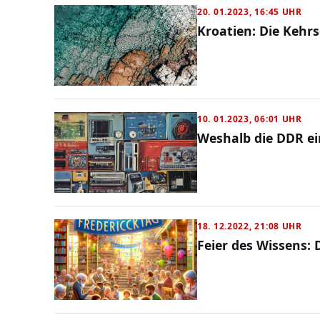
20. 01.2023, 16:45 UHR
Kroatien: Die Kehr
10. 01.2023, 06:01 UHR
Weshalb die DDR e
18. 12.2022, 21:08 UHR
Feier des Wissens: