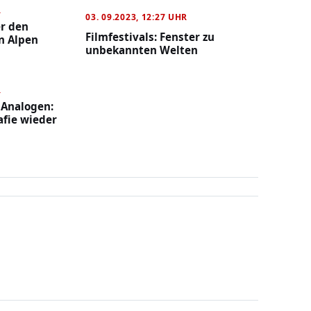
R
03. 09.2023, 12:27 UHR
er den
Filmfestivals: Fenster zu
n Alpen
unbekannten Welten
R
Analogen:
fie wieder