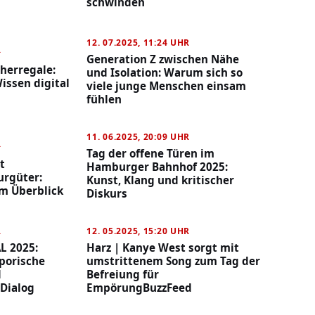
schwinden
12. 07.2025, 11:24 UHR
R
Generation Z zwischen Nähe
herregale:
und Isolation: Warum sich so
issen digital
viele junge Menschen einsam
fühlen
11. 06.2025, 20:09 UHR
R
Tag der offene Türen im
t
Hamburger Bahnhof 2025:
urgüter:
Kunst, Klang und kritischer
im Überblick
Diskurs
R
12. 05.2025, 15:20 UHR
L 2025:
Harz | Kanye West sorgt mit
porische
umstrittenem Song zum Tag der
d
Befreiung für
 Dialog
EmpörungBuzzFeed