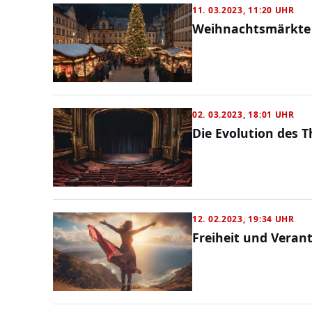
11. 03.2023, 11:20 UHR
Weihnachtsmärkte i
02. 03.2023, 18:01 UHR
Die Evolution des T
12. 02.2023, 19:34 UHR
Freiheit und Veran