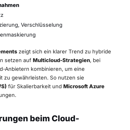
nahmen
tz
izierung, Verschlüsselung
tenmaskierung
ements
zeigt sich ein klarer Trend zu ‌hybride
n setzen auf
Multicloud-Strategien
, bei
ud-Anbietern kombinieren, um eine
it zu gewährleisten. So nutzen sie
WS)
für Skalierbarkeit ⁤und
Microsoft Azure
dungen.
erungen beim Cloud-