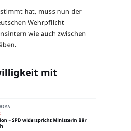
estimmt hat, muss nun der
eutschen Wehrpflicht
onsintern wie auch zwischen
räben.
illigkeit mit
THEMA
K
tion – SPD widerspricht Ministerin Bär
ch