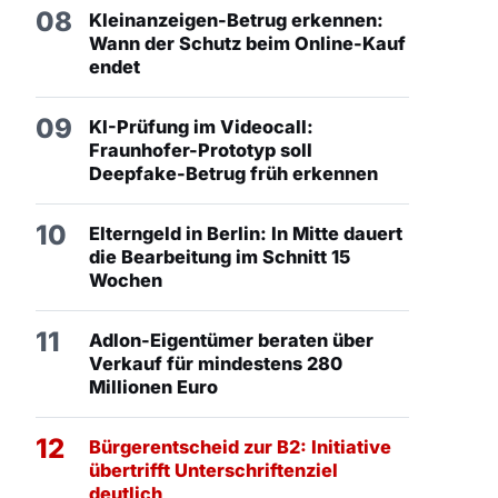
08
Kleinanzeigen-Betrug erkennen:
Wann der Schutz beim Online-Kauf
endet
09
KI-Prüfung im Videocall:
Fraunhofer-Prototyp soll
Deepfake-Betrug früh erkennen
10
Elterngeld in Berlin: In Mitte dauert
die Bearbeitung im Schnitt 15
Wochen
11
Adlon-Eigentümer beraten über
Verkauf für mindestens 280
Millionen Euro
12
Bürgerentscheid zur B2: Initiative
übertrifft Unterschriftenziel
deutlich