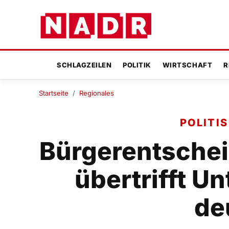
SCHLAGZEILEN
POLITIK
WIRTSCHAFT
R
Startseite
/
Regionales
POLITI
Bürgerentscheid
übertrifft Un
de