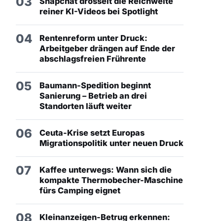
03
Snapchat drosselt die Reichweite
reiner KI-Videos bei Spotlight
04
Rentenreform unter Druck:
Arbeitgeber drängen auf Ende der
abschlagsfreien Frührente
05
Baumann-Spedition beginnt
Sanierung – Betrieb an drei
Standorten läuft weiter
06
Ceuta-Krise setzt Europas
Migrationspolitik unter neuen Druck
07
Kaffee unterwegs: Wann sich die
kompakte Thermobecher-Maschine
fürs Camping eignet
08
Kleinanzeigen-Betrug erkennen: