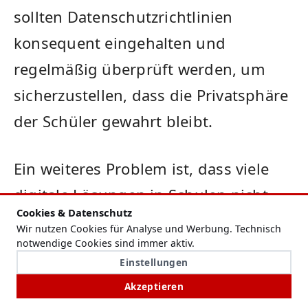
sollten Datenschutzrichtlinien⁢
konsequent eingehalten ⁤und
regelmäßig überprüft werden, um⁣
sicherzustellen, dass die Privatsphäre⁣
der Schüler ⁣gewahrt bleibt.
Ein weiteres Problem ist,⁤ dass viele
digitale⁤ Lösungen in Schulen⁣ nicht
Cookies & Datenschutz
ausreichend gegen Cyberangriffe ​
Wir nutzen Cookies für Analyse und Werbung. Technisch
notwendige Cookies sind immer aktiv.
geschützt sind. Hacker können
Einstellungen
versuchen, auf die Datenbanken ⁤und
Akzeptieren
Systeme zuzugreifen, um sensible