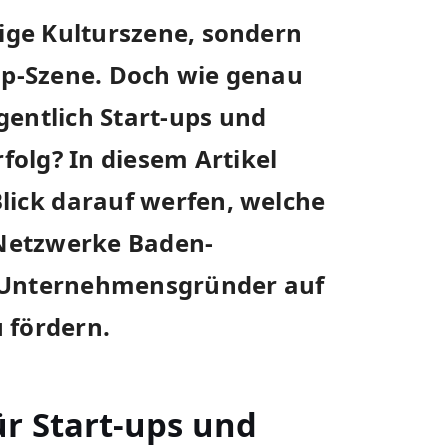
tige Kulturszene, sondern
up-Szene. Doch wie genau⁤
entlich‌ Start-ups und
olg? In diesem Artikel
ick ⁢darauf​ werfen, welche
Netzwerke Baden-
m Unternehmensgründer auf
 fördern.
​ Start-ups ​und