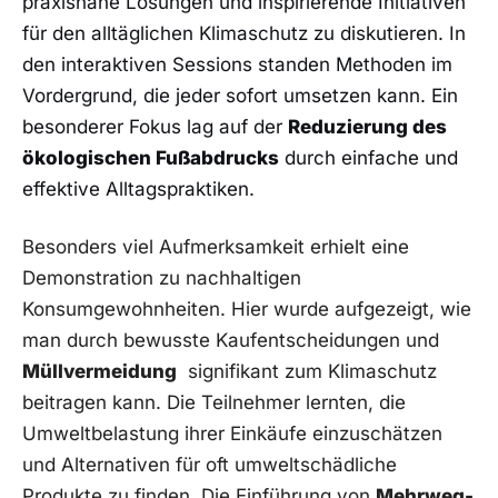
praxisnahe⁢ Lösungen und inspirierende Initiativen
für den alltäglichen Klimaschutz zu ⁢diskutieren. In
den interaktiven Sessions standen ⁤Methoden ‍im
Vordergrund, die jeder sofort ‌umsetzen ‍kann. Ein
besonderer ​Fokus ‌lag⁤ auf der
Reduzierung des
ökologischen Fußabdrucks
durch ‍einfache und
effektive Alltagspraktiken.
Besonders‌ viel Aufmerksamkeit erhielt eine
Demonstration zu nachhaltigen
Konsumgewohnheiten. Hier wurde aufgezeigt, wie
man durch bewusste Kaufentscheidungen‍ und
Müllvermeidung
‌ signifikant zum Klimaschutz⁣
beitragen kann. ‌Die Teilnehmer lernten, die
Umweltbelastung ihrer Einkäufe einzuschätzen
und Alternativen⁢ für oft umweltschädliche
Produkte zu ​finden. ‌Die ‌Einführung von
Mehrweg-