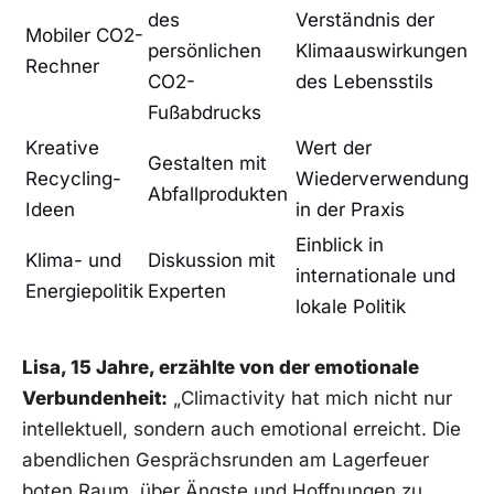
des
Verständnis der⁤
Mobiler CO2-
persönlichen
Klimaauswirkungen
Rechner
CO2-
des Lebensstils
Fußabdrucks
Kreative
Wert ⁤der
Gestalten mit
Recycling-
Wiederverwendung
Abfallprodukten
Ideen
in der ⁣Praxis
Einblick ⁤in
Klima- und
Diskussion mit
internationale und
Energiepolitik
Experten
lokale Politik
Lisa, 15 Jahre, erzählte‌ von der emotionale
Verbundenheit:
„Climactivity hat ‌mich nicht ⁣nur
intellektuell,⁤ sondern auch emotional erreicht. Die
abendlichen Gesprächsrunden am Lagerfeuer
boten Raum, über Ängste und Hoffnungen zu