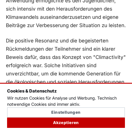
Anwendung ​ermöglichte es ⁢den Jugendlichen,
‌sich intensiv mit⁤ den Herausforderungen des
Klimawandels ‌auseinanderzusetzen und eigene​
Beiträge zur Verbesserung der Situation zu leisten.
Die positive‌ Resonanz und die begeisterten
⁣Rückmeldungen der ⁣Teilnehmer sind ein ‍klarer
Beweis dafür, dass das Konzept von "Climactivity"‍
erfolgreich war. Solche Initiativen sind
unverzichtbar, ‌um die kommende ⁢Generation für
die ökologischen ⁣und sozialen Herausforderungen
der Zukunft zu ⁢wappnen und ihnen das
Cookies & Datenschutz
Wir nutzen Cookies für Analyse und Werbung. Technisch
Handwerkszeug an die Hand zu geben, um selbst
notwendige Cookies sind immer aktiv.
aktiv zu werden.
Einstellungen
Akzeptieren
MEHR ZUM THEMA