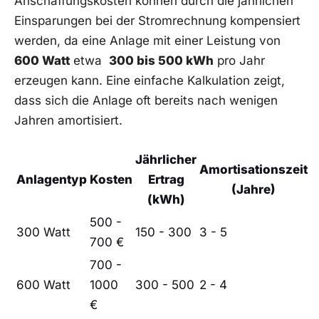
Anschaffungskosten​ können⁤ durch die ​jährlichen
Einsparungen bei​ der Stromrechnung kompensiert ​
werden, da eine Anlage mit einer​ Leistung von
600 Watt
etwa ⁢
300 bis 500 kWh
pro Jahr​
erzeugen ⁣kann. Eine einfache Kalkulation zeigt,
dass sich die Anlage oft bereits nach wenigen
Jahren⁢ amortisiert.
Jährlicher
Amortisationszeit
Anlagentyp
Kosten
Ertrag
(Jahre)
(kWh)
500​ -
300 Watt
150 - 300
3 - 5
700 €
700 -
600⁢ Watt
‍1000
300 -‌ 500
2‌ - 4
€