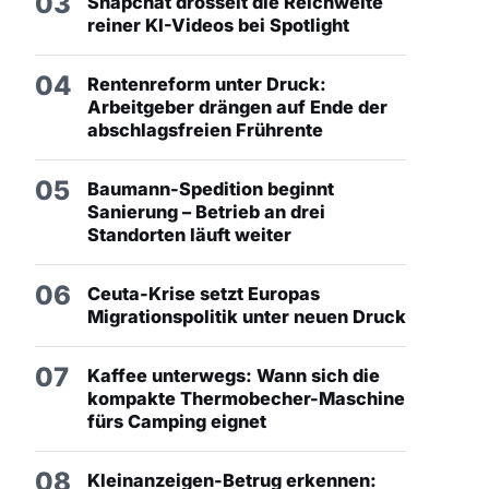
03
Snapchat drosselt die Reichweite
reiner KI-Videos bei Spotlight
04
Rentenreform unter Druck:
Arbeitgeber drängen auf Ende der
abschlagsfreien Frührente
05
Baumann-Spedition beginnt
Sanierung – Betrieb an drei
Standorten läuft weiter
06
Ceuta-Krise setzt Europas
Migrationspolitik unter neuen Druck
07
Kaffee unterwegs: Wann sich die
kompakte Thermobecher-Maschine
fürs Camping eignet
08
Kleinanzeigen-Betrug erkennen: