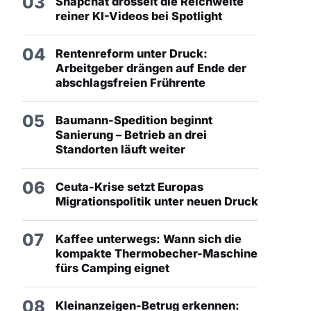
03
Snapchat drosselt die Reichweite
reiner KI-Videos bei Spotlight
04
Rentenreform unter Druck:
Arbeitgeber drängen auf Ende der
abschlagsfreien Frührente
05
Baumann-Spedition beginnt
Sanierung – Betrieb an drei
Standorten läuft weiter
06
Ceuta-Krise setzt Europas
Migrationspolitik unter neuen Druck
07
Kaffee unterwegs: Wann sich die
kompakte Thermobecher-Maschine
fürs Camping eignet
08
Kleinanzeigen-Betrug erkennen: