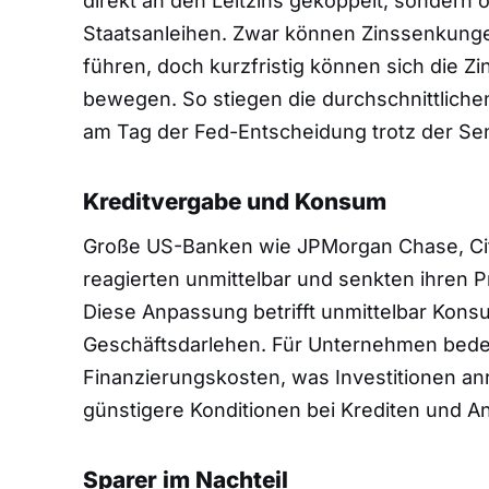
direkt an den Leitzins gekoppelt, sondern o
Staatsanleihen. Zwar können Zinssenkunge
führen, doch kurzfristig können sich die Z
bewegen. So stiegen die durchschnittliche
am Tag der Fed-Entscheidung trotz der Sen
Kreditvergabe und Konsum
Große US-Banken wie JPMorgan Chase, Cit
reagierten unmittelbar und senkten ihren P
Diese Anpassung betrifft unmittelbar Kons
Geschäftsdarlehen. Für Unternehmen bedeut
Finanzierungskosten, was Investitionen an
günstigere Konditionen bei Krediten und 
Sparer im Nachteil