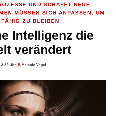
PROZESSE UND SCHAFFT NEUE
MEN MÜSSEN SICH ANPASSEN, UM
FÄHIG ZU BLEIBEN.
e Intelligenz die
lt verändert
12:39 Uhr
|
Melanie Vogel