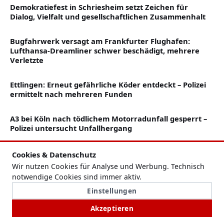
Demokratiefest in Schriesheim setzt Zeichen für
Dialog, Vielfalt und gesellschaftlichen Zusammenhalt
Bugfahrwerk versagt am Frankfurter Flughafen:
Lufthansa-Dreamliner schwer beschädigt, mehrere
Verletzte
Ettlingen: Erneut gefährliche Köder entdeckt – Polizei
ermittelt nach mehreren Funden
A3 bei Köln nach tödlichem Motorradunfall gesperrt –
Polizei untersucht Unfallhergang
Verkehrsunfall in Hamburg: Mehrere Verletzte nach
Cookies & Datenschutz
Kollision mit Polizeifahrzeug
Wir nutzen Cookies für Analyse und Werbung. Technisch
notwendige Cookies sind immer aktiv.
Polizei stoppt Elfjährigen am Steuer – Vater muss nach
Einstellungen
Autofahrt in Brandenburg mit Konsequenzen rechnen
Akzeptieren
Apple stellt iOS 27 vor: Neue Siri, mehr KI-Funktionen