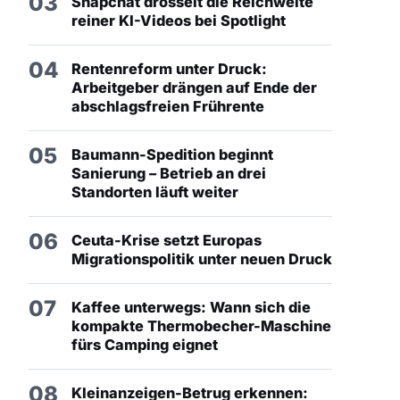
03
Snapchat drosselt die Reichweite
reiner KI-Videos bei Spotlight
04
Rentenreform unter Druck:
Arbeitgeber drängen auf Ende der
abschlagsfreien Frührente
05
Baumann-Spedition beginnt
Sanierung – Betrieb an drei
Standorten läuft weiter
06
Ceuta-Krise setzt Europas
Migrationspolitik unter neuen Druck
07
Kaffee unterwegs: Wann sich die
kompakte Thermobecher-Maschine
fürs Camping eignet
08
Kleinanzeigen-Betrug erkennen: