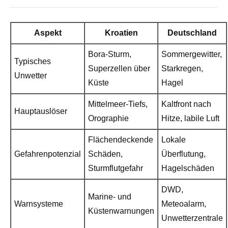
Aspekt
Kroatien
Deutschland
Bora-Sturm,
Sommergewitter,
Typisches
Superzellen über
Starkregen,
Unwetter
Küste
Hagel
Mittelmeer-Tiefs,
Kaltfront nach
Hauptauslöser
Orographie
Hitze, labile Luft
Flächendeckende
Lokale
Gefahrenpotenzial
Schäden,
Überflutung,
Sturmflutgefahr
Hagelschäden
DWD,
Marine- und
Warnsysteme
Meteoalarm,
Küstenwarnungen
Unwetterzentrale