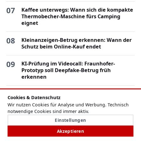
07
Kaffee unterwegs: Wann sich die kompakte
Thermobecher-Maschine fürs Camping
eignet
08
Kleinanzeigen-Betrug erkennen: Wann der
Schutz beim Online-Kauf endet
09
KI-Prüfung im Videocall: Fraunhofer-
Prototyp soll Deepfake-Betrug früh
erkennen
10
Elterngeld in Berlin: In Mitte dauert die
Cookies & Datenschutz
Bearbeitung im Schnitt 15 Wochen
Wir nutzen Cookies für Analyse und Werbung. Technisch
notwendige Cookies sind immer aktiv.
11
Adlon-Eigentümer beraten über Verkauf für
Einstellungen
mindestens 280 Millionen Euro
Akzeptieren
Vollsperrung der A2 nach schwerem Lkw-