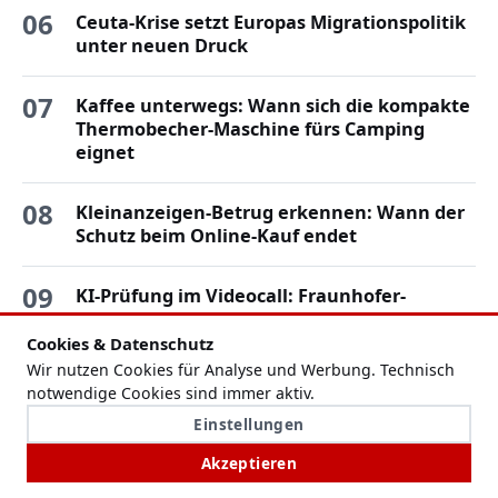
06
Ceuta-Krise setzt Europas Migrationspolitik
unter neuen Druck
07
Kaffee unterwegs: Wann sich die kompakte
Thermobecher-Maschine fürs Camping
eignet
08
Kleinanzeigen-Betrug erkennen: Wann der
Schutz beim Online-Kauf endet
09
KI-Prüfung im Videocall: Fraunhofer-
Prototyp soll Deepfake-Betrug früh
erkennen
Cookies & Datenschutz
Wir nutzen Cookies für Analyse und Werbung. Technisch
notwendige Cookies sind immer aktiv.
10
Elterngeld in Berlin: In Mitte dauert die
Einstellungen
Bearbeitung im Schnitt 15 Wochen
Akzeptieren
11
Adlon-Eigentümer beraten über Verkauf für