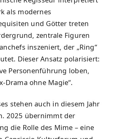
rk als modernes
equisiten und Götter treten
rdergrund, zentrale Figuren
nchefs inszeniert, der „Ring“
tet. Dieser Ansatz polarisiert:
sive Personenführung loben,
ix-Drama ohne Magie“.
es stehen auch in diesem Jahr
n. 2025 übernimmt der
g die Rolle des Mime – eine
m Capriccio Kulturforum und