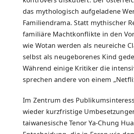
das mythologisch aufgeladene We
Familiendrama. Statt mythischer R
familiäre Machtkonflikte in den Vo
wie Wotan werden als neureiche Cla
selbst als neugeborenes Kind gedeu
Während einige Kritiker die inten
sprechen andere von einem „Netfl
Im Zentrum des Publikumsinteress
wieder kurzfristige Umbesetzunge
taiwanesische Tenor Ya-Chung Huan
Entscheidung, die in Foren wie de