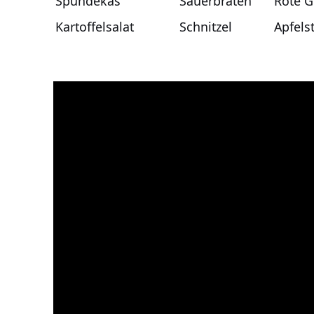
Spundekäs
Sauerbraten
Rote G
Kartoffelsalat
Schnitzel
Apfels