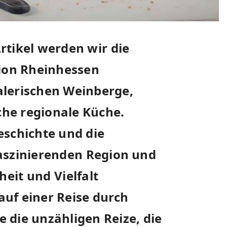
tikel werden wir ⁢die
gion Rheinhessen
alerischen‍ Weinberge,
iche regionale Küche.
 Geschichte und die
aszinierenden⁤ Region und
eit ⁣und⁢ Vielfalt
 auf einer Reise durch
die unzähligen ‌Reize,⁤ die