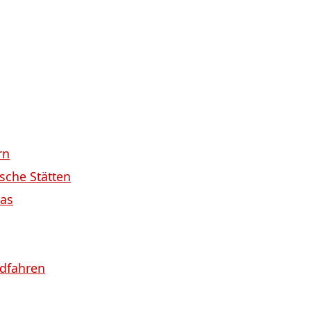
rn
sche ‌Stätten
pas
adfahren