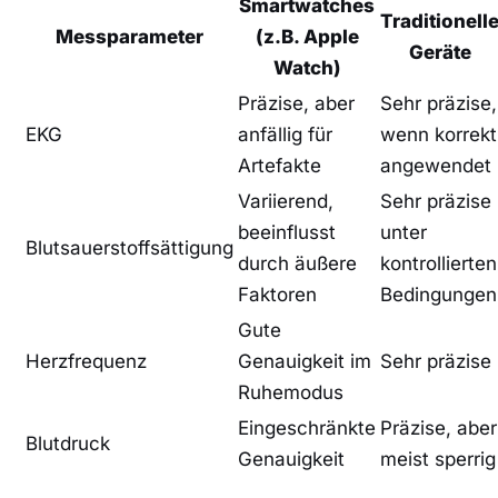
Smartwatches
Traditionell
Messparameter
(z.B. Apple
Geräte
Watch)
Präzise, aber
Sehr präzise,
EKG
anfällig für
wenn korrekt
Artefakte
angewendet
Variierend,​
Sehr präzise
beeinflusst
unter
Blutsauerstoffsättigung
durch äußere
kontrollierten
Faktoren
Bedingungen
Gute
Herzfrequenz
Genauigkeit im
Sehr präzise
Ruhemodus
Eingeschränkte
Präzise, aber
Blutdruck
Genauigkeit
meist sperrig