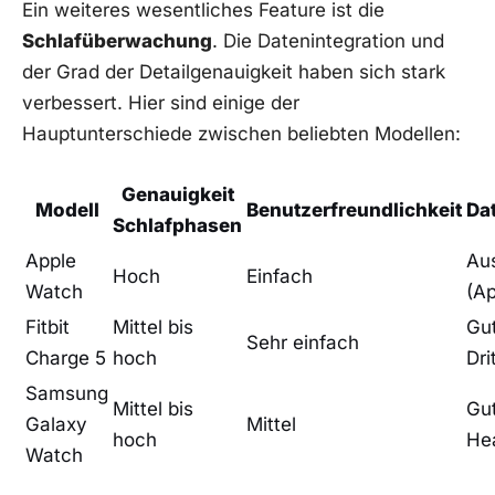
Ein weiteres wesentliches Feature ​ist die
Schlafüberwachung
. Die Datenintegration und
der Grad ⁣der Detailgenauigkeit haben sich stark
verbessert. Hier sind einige der
Hauptunterschiede zwischen beliebten Modellen:
Genauigkeit
Modell
Benutzerfreundlichkeit
Da
Schlafphasen
Apple
Au
Hoch
Einfach
Watch
(Ap
Fitbit
Mittel bis ​
Gut
Sehr einfach
Charge 5
hoch
Dri
Samsung
Mittel bis
Gu
Galaxy
Mittel
hoch
Hea
Watch