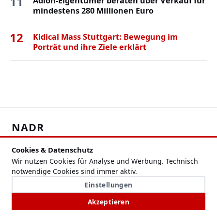
11
Adlon-Eigentümer beraten über Verkauf für
mindestens 280 Millionen Euro
12
Kidical Mass Stuttgart: Bewegung im
Porträt und ihre Ziele erklärt
NADR
Nachrichten, Hintergründe und regionale Themen im
Cookies & Datenschutz
Überblick.
Wir nutzen Cookies für Analyse und Werbung. Technisch
notwendige Cookies sind immer aktiv.
RUBRIKEN
Einstellungen
Schlagzeilen
Akzeptieren
Politik