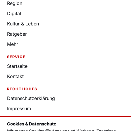
Region
Digital
Kultur & Leben
Ratgeber
Mehr
SERVICE
Startseite
Kontakt
RECHTLICHES
Datenschutzerklärung
Impressum
Nutzungsbedingungen
Cookies & Datenschutz
Redaktion
Wir nutzen Cookies für Analyse und Werbung. Technisch