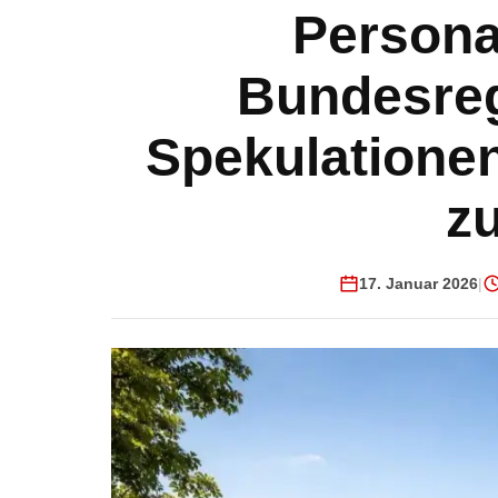
Persona
Bundesreg
Spekulatione
z
17. Januar 2026
|