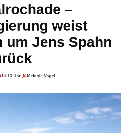
lrochade –
ierung weist
n um Jens Spahn
urück
14:13 Uhr
|
Melanie Vogel