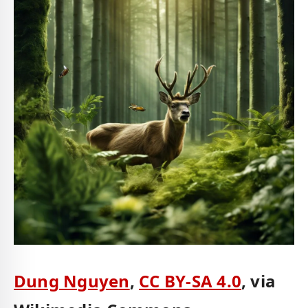
Dung Nguyen
,
CC BY-SA 4.0
, via