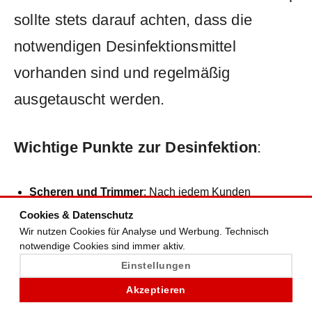
‌sollte stets⁣ darauf achten, ​dass die ​
notwendigen Desinfektionsmittel ​
vorhanden sind und regelmäßig
ausgetauscht werden.
Wichtige Punkte zur Desinfektion
:
Scheren und Trimmer
: Nach jedem Kunden
‌desinfizieren.
Cookies & Datenschutz
Kämme und Bürsten
: Regelmäßige Reinigung und⁣
Wir nutzen Cookies für Analyse und Werbung. Technisch
notwendige Cookies sind immer aktiv.
Desinfektion.
Einstellungen
Handtücher
: Nutzung ⁤von Einmalhandtüchern oder
Wechsel ‍nach jedem Kunden.
Akzeptieren
Oberflächen
:‌ Tägliche ‍Reinigung und​ Desinfektion.