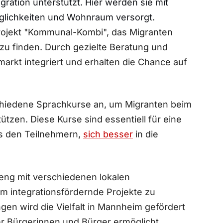
ration unterstützt. Hier werden sie mit
glichkeiten⁢ und Wohnraum versorgt.
rojekt "Kommunal-Kombi",‍ das⁣ Migranten
b zu finden. Durch gezielte Beratung und
rkt integriert​ und erhalten die Chance auf
chiedene ‌Sprachkurse an, um Migranten beim
zen. Diese Kurse ⁢sind essentiell für ‍eine
s ‍den Teilnehmern,
sich besser
in die
 eng mit‌ verschiedenen lokalen
 integrationsfördernde⁣ Projekte zu
n wird die Vielfalt⁣ in ‌Mannheim gefördert‍
r Bürgerinnen und Bürger ermöglicht.