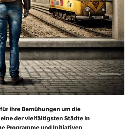
 für ihre​ Bemühungen‍ um die
eine der vielfältigsten⁣ Städte in
he Programme und Initiativen