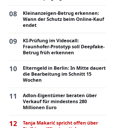
08
Kleinanzeigen-Betrug erkennen:
Wann der Schutz beim Online-Kauf
endet
09
KI-Prüfung im Videocall:
Fraunhofer-Prototyp soll Deepfake-
Betrug früh erkennen
10
Elterngeld in Berlin: In Mitte dauert
die Bearbeitung im Schnitt 15
Wochen
11
Adlon-Eigentümer beraten über
Verkauf für mindestens 280
Millionen Euro
12
Tanja Makarić spricht offen über