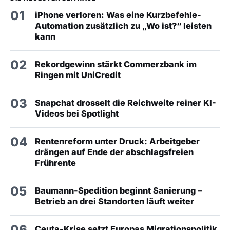
01
iPhone verloren: Was eine Kurzbefehle-
Automation zusätzlich zu „Wo ist?“ leisten
kann
02
Rekordgewinn stärkt Commerzbank im
Ringen mit UniCredit
03
Snapchat drosselt die Reichweite reiner KI-
Videos bei Spotlight
04
Rentenreform unter Druck: Arbeitgeber
drängen auf Ende der abschlagsfreien
Frührente
05
Baumann-Spedition beginnt Sanierung –
Betrieb an drei Standorten läuft weiter
06
Ceuta-Krise setzt Europas Migrationspolitik