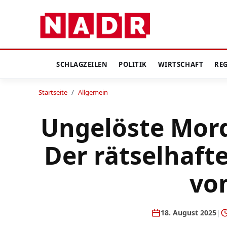
SCHLAGZEILEN
POLITIK
WIRTSCHAFT
RE
Startseite
/
Allgemein
Ungelöste Mordf
Der rätselhaft
vo
18. August 2025
|