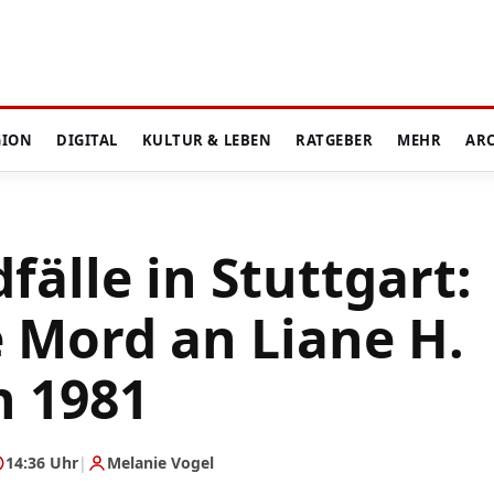
GION
DIGITAL
KULTUR & LEBEN
RATGEBER
MEHR
AR
älle in Stuttgart:
e Mord an Liane H.
n 1981
14:36 Uhr
|
Melanie Vogel