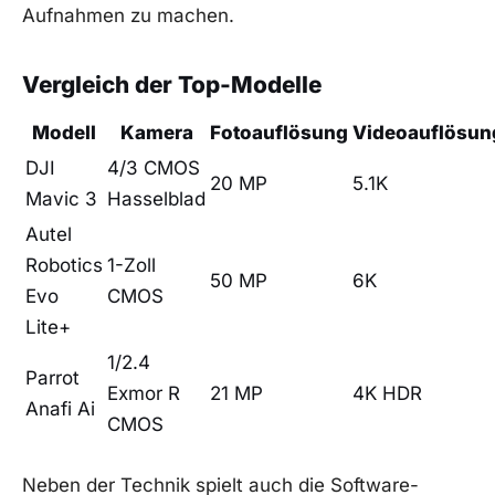
Aufnahmen zu machen.
Vergleich ⁤der Top-Modelle
Modell
Kamera
Fotoauflösung
Videoauflösun
DJI
4/3 CMOS
20⁣ MP
5.1K
Mavic 3
Hasselblad
Autel
Robotics
1-Zoll
50 MP
6K
Evo
‍CMOS
Lite+
1/2.4
Parrot
⁤Exmor R
21 MP
4K‍ HDR
Anafi‌ Ai
CMOS
Neben der Technik spielt auch‍ die Software-