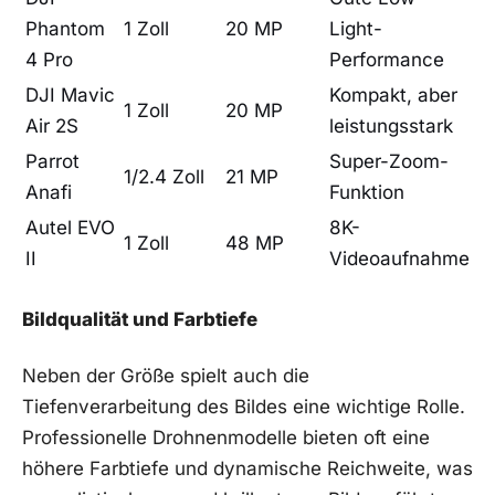
Phantom
1 Zoll
20 MP
Light-
4 ‍Pro
Performance
DJI Mavic‌
Kompakt, aber⁤
1 Zoll
20 MP
Air 2S
leistungsstark
Parrot
Super-Zoom-
1/2.4​ Zoll
21 MP
Anafi
Funktion
Autel EVO
8K-
1 Zoll
48 MP
II
Videoaufnahme
Bildqualität und Farbtiefe
Neben der Größe spielt auch die
Tiefenverarbeitung des Bildes eine wichtige Rolle.
Professionelle Drohnenmodelle bieten oft eine
höhere Farbtiefe ⁤und dynamische Reichweite, was