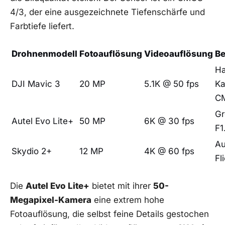
4/3, der eine ausgezeichnete ​Tiefenschärfe und
Farbtiefe liefert.
Drohnenmodell
Fotoauflösung
Videoauflösung
Be
Ha
DJI Mavic ‌3
20⁣ MP
5.1K⁤ @ 50 fps
Ka
C
Gr
Autel⁢ Evo Lite+
50⁤ MP
6K @ ‍30 fps
F1
A
Skydio ⁤2+
12 MP
4K @ 60 fps
Fl
Die
Autel Evo Lite+
bietet mit ⁢ihrer
50-
Megapixel-Kamera
⁤eine extrem hohe
Fotoauflösung, die selbst feine Details gestochen