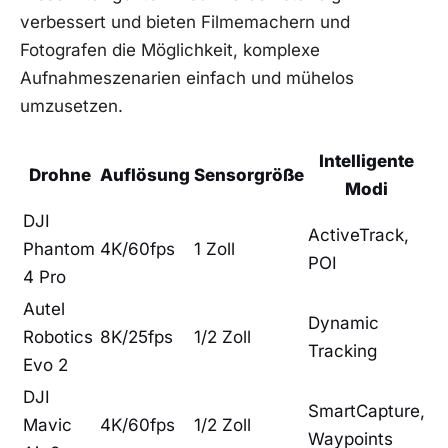
verbessert und ‍bieten Filmemachern und
Fotografen die⁤ Möglichkeit, komplexe​
Aufnahmeszenarien einfach ‌und mühelos
umzusetzen.
Intelligente
Drohne
Auflösung
Sensorgröße
Modi
DJI
ActiveTrack,
Phantom
4K/60fps
1 Zoll
‍POI
4 Pro
Autel
Dynamic
Robotics
8K/25fps
1/2 Zoll
Tracking
​Evo 2
DJI
SmartCapture,
Mavic‍
4K/60fps
1/2 Zoll
Waypoints