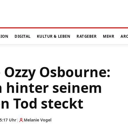
GION
DIGITAL
KULTUR & LEBEN
RATGEBER
MEHR
AR
 Ozzy Osbourne:
h hinter seinem
en Tod steckt
5:17 Uhr
|
Melanie Vogel