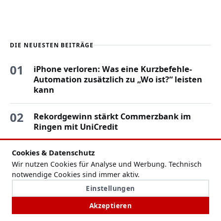
DIE NEUESTEN BEITRÄGE
01
iPhone verloren: Was eine Kurzbefehle-
Automation zusätzlich zu „Wo ist?“ leisten
kann
02
Rekordgewinn stärkt Commerzbank im
Ringen mit UniCredit
03
Cookies & Datenschutz
Snapchat drosselt die Reichweite reiner KI-
Videos bei Spotlight
Wir nutzen Cookies für Analyse und Werbung. Technisch
notwendige Cookies sind immer aktiv.
04
Einstellungen
Rentenreform unter Druck: Arbeitgeber
drängen auf Ende der abschlagsfreien
Akzeptieren
Frührente