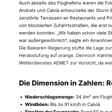
Auch abseits des Flughafens waren die Fol
Andratx und Calvià entwurzelte der Sturm
zerstörte Terrassen an Restaurants und Pri
von blockierten Zufahrtsstraßen, die erst
werden konnten. „Wir haben schon viele St
war außergewöhnlich“, sagte ein Anwohner
Die Balearen-Regierung stufte die Lage zun
Herabstufung auf orange. Dennoch mahnte
Wetterdienstes AEMET zur Vorsicht, da wei
Die Dimension in Zahlen: 
Niederschlagsmenge:
34 l/m² am Flugha
Windböen:
Bis zu 91 km/h in Calvià
Einsätze der Feuerwehr:
Rund 50 in nu